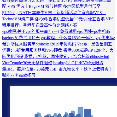
锁流媒体
高性价比之选：便宜高配VPS 循环优惠活动
便宜高
配 VPS 优选｜BageVM 双节特惠 多地区机型月付低至
$1.79
edgeNAT日本原生VPS上新促销活动
便宜高配VPS｜
TechnoVM清库存 洛杉矶/香港机型低至9.9元/月
便宜香港 VPS
租用推荐：香港华逸云高性价比网络方案
vps教程:关于vps的那些事儿(一)
免费试用vps:国外vps主机商
baehost免费试用12天
vps教程，什么是163骨干网？
vps优惠码:
俄罗斯优秀服务商prohoster2019年优惠码
Veesp：黑色星期五
优惠：5折专用服务器和VPS硬盘
香港300G高防IP 120/个，大
陆优化回程
我爱vps推荐，国外便宜vps综合托管商hostwind
ViceTemple:30天无条件退款
hostbuybd:G口/KVM/无限流
量/ssd，每月低至7.23美元
ISIF 金九增长季・秋季上云特惠｜
赋能业务高效拓展