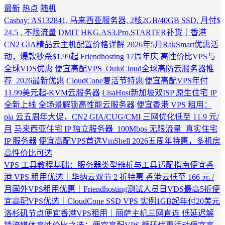
最新
热点
随机
Casbay: AS132841, 马来西亚服务器, 2核2GB/40GB SSD, 月付$
24.5 , 不限流量
DMIT HKG.AS3.Pro.STARTER补货｜香港
CN2 GIA精品云主机配置价格详解
2026年5月RakSmart优惠活
动，爆款秒杀$1.99起
Friendhosting 17周年庆 高性价比VPS与
全球VDS优惠
便宜高配VPS_OuluCloud全球高防云服务器推
荐_2026最新优惠
CloudCone复活节特惠|便宜高配VPS年付
11.99美元起-KVM云服务器
LisaHost新加坡双ISP 原生住宅 IP
全新上线 全场景解锁高性能云服务器
便宜香港 VPS 租用：
pia 云五周年大促，CN2 GIA/CUG/CMI 三网优化低至 11.9 元/
月
马来西亚住宅 IP 独立服务器_100Mbps 无限流量_真实住宅
IP 服务器
便宜高配VPS首选VmShell 2026五周年特惠，多机房
高性价比可选
VPS 工具教程基础：服务器类型辨析与工具适配指南
便宜香
港 VPS 租用优选｜华纳云双节 2 折特惠 香港云低至 166 元 /
月
国外VPS租用优惠｜Friendhosting测试人员日VDS最高5折
便
宜高配VPS优选｜CloudCone SSD VPS 实例1GB起年付20美元
洛杉矶节点
便宜香港VPS租用｜丽萨主机三网直连 低延迟解