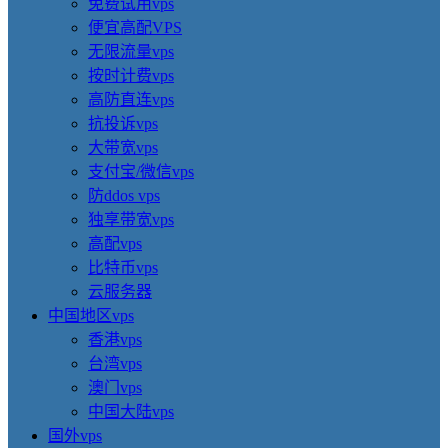
免费试用vps
便宜高配VPS
无限流量vps
按时计费vps
高防直连vps
抗投诉vps
大带宽vps
支付宝/微信vps
防ddos vps
独享带宽vps
高配vps
比特币vps
云服务器
中国地区vps
香港vps
台湾vps
澳门vps
中国大陆vps
国外vps