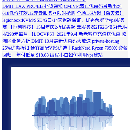
DMIT LAX PRO/EB 补货通知
CMIVP:双11优惠码最新出炉
618低价狂欢,12元云服务器限时抢购,全场1.6折起【衡天云】
legionbox:KVM/SSD/G口/14天退款保证，优秀俄罗斯vps服务
商
【恒创科技】15周年庆2折优惠起,云服务器2核2G仅54元,独
服298元每月
【LOCVPS】2021年9月 新老客户充值送优惠 欧
洲区业务六折
DMIT 10月最新优惠码大放送
private-hosting
25%优惠折扣
便宜高配VPS优选｜RackNerd Ryzen 7950X 套餐
回归，年付低至 $18.88
编程小白如何利用vps建站