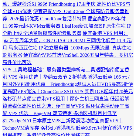
动，爆款秒杀$1.99起
Friendhosting 17周年庆 高性价比VPS与
全球VDS优惠
便宜高配VPS_OuluCloud全球高防云服务器推
荐_2026最新优惠
CloudCone复活节特惠|便宜高配VPS年付
11.99美元起-KVM云服务器
LisaHost新加坡双ISP 原生住宅 IP
全新上线 全场景解锁高性能云服务器
便宜香港 VPS 租用：
pia 云五周年大促，CN2 GIA/CUG/CMI 三网优化低至 11.9 元/
月
马来西亚住宅 IP 独立服务器_100Mbps 无限流量_真实住宅
IP 服务器
便宜高配VPS首选VmShell 2026五周年特惠，多机房
高性价比可选
VPS 工具教程基础：服务器类型辨析与工具适配指南
便宜香
港 VPS 租用优选｜华纳云双节 2 折特惠 香港云低至 166 元 /
月
国外VPS租用优惠｜Friendhosting测试人员日VDS最高5折
便
宜高配VPS优选｜CloudCone SSD VPS 实例1GB起年付20美元
洛杉矶节点
便宜香港VPS租用｜丽萨主机三网直连 低延迟解
锁流媒体
高性价比之选：便宜高配VPS 循环优惠活动
便宜高
配 VPS 优选｜BageVM 双节特惠 多地区机型月付低至
$1.79
edgeNAT日本原生VPS上新促销活动
便宜高配VPS｜
TechnoVM清库存 洛杉矶/香港机型低至9.9元/月
便宜香港 VPS
租用推荐：香港华逸云高性价比网络方案