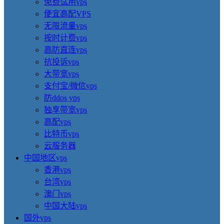
免费试用vps
便宜高配VPS
无限流量vps
按时计费vps
高防直连vps
抗投诉vps
大带宽vps
支付宝/微信vps
防ddos vps
独享带宽vps
高配vps
比特币vps
云服务器
中国地区vps
香港vps
台湾vps
澳门vps
中国大陆vps
国外vps