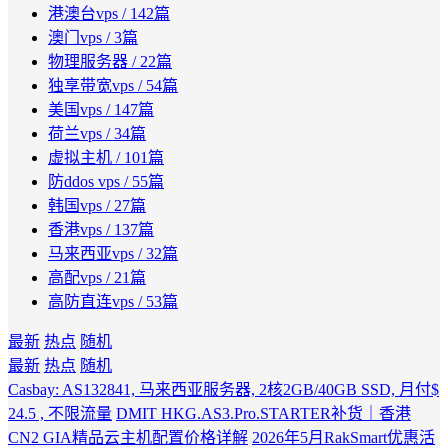
港澳台vps
/ 142篇
澳门vps
/ 3篇
物理服务器
/ 22篇
独享带宽vps
/ 54篇
美国vps
/ 147篇
荷兰vps
/ 34篇
虚拟主机
/ 101篇
防ddos vps
/ 55篇
韩国vps
/ 27篇
香港vps
/ 137篇
马来西亚vps
/ 32篇
高配vps
/ 21篇
高防直连vps
/ 53篇
最新
热点
随机
最新
热点
随机
Casbay: AS132841, 马来西亚服务器, 2核2GB/40GB SSD, 月付$
24.5 , 不限流量
DMIT HKG.AS3.Pro.STARTER补货｜香港
CN2 GIA精品云主机配置价格详解
2026年5月RakSmart优惠活