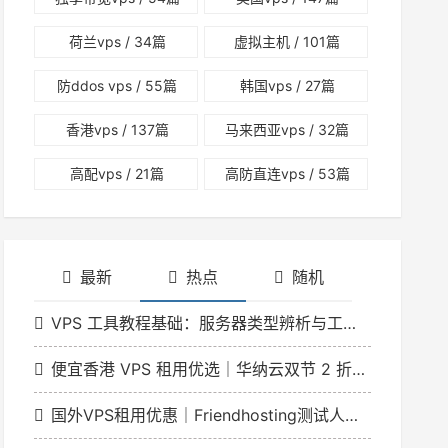
荷兰vps
/ 34篇
虚拟主机
/ 101篇
防ddos vps
/ 55篇
韩国vps
/ 27篇
香港vps
/ 137篇
马来西亚vps
/ 32篇
高配vps
/ 21篇
高防直连vps
/ 53篇
最新
热点
随机
VPS 工具教程基础：服务器类型辨析与工具适配指南
便宜香港 VPS 租用优选｜华纳云双节 2 折特惠 香港云低至 166 元 / 月
国外VPS租用优惠｜Friendhosting测试人员日VDS最高5折