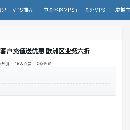
惠码
VPS推荐
中国地区VPS
国外VPS
虚拟
 新老客户充值送优惠 欧洲区业务六折
0点热度
15人点赞
0条评论