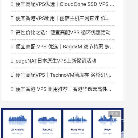
便宜高配VPS优选｜CloudCone SSD VPS 实例1GB起年付20美元洛杉矶节点
便宜香港VPS租用｜丽萨主机三网直连 低延迟解锁流媒体
高性价比之选：便宜高配VPS 循环优惠活动
便宜高配 VPS 优选｜BageVM 双节特惠 多地区机型月付低至 $1.79
edgeNAT日本原生VPS上新促销活动
便宜高配VPS｜TechnoVM清库存 洛杉矶/香港机型低至9.9元/月
便宜香港 VPS 租用推荐：香港华逸云高性价比网络方案
优质
VPS