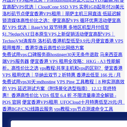
月
国外VPS租用优惠｜Friendhosting测试人员日VDS最高5折
便
宜高配VPS优选｜CloudCone SSD VPS 实例1GB起年付20美元
洛杉矶节点
便宜香港VPS租用｜丽萨主机三网直连 低延迟解
锁流媒体
高性价比之选：便宜高配VPS 循环优惠活动
便宜高
配 VPS 优选｜BageVM 双节特惠 多地区机型月付低至
$1.79
edgeNAT日本原生VPS上新促销活动
便宜高配VPS｜
TechnoVM清库存 洛杉矶/香港机型低至9.9元/月
便宜香港 VPS
租用推荐：香港华逸云高性价比网络方案
免费试用vps:口碑服务商hostinger30天无条件退款
马来西亚高
端VPS服务器
便宜香港 VPS 租用全攻略：HKG - A3 性能解
析，高性价比之选
vps教程:共享主机和vps的区别？
便宜香港
VPS 租用优选｜华纳云双节 2 折特惠 香港云低至 166 元 / 月
免费试用vps30天:mdhosting
VPS Ping 工具教程｜8 种实测高效
的 VPS 延迟测试方案（附场景化选型指南）
12.12 年终特
惠！香港高性价比 VDS 低至 6.4 折 不限流量串流全解锁 -
PQS 官网
便宜香港VPS租用_UFOCloud十月特惠低至29元/月_
香港BGP/CN2线路云服务
vps教程:vps节点测速命令工具