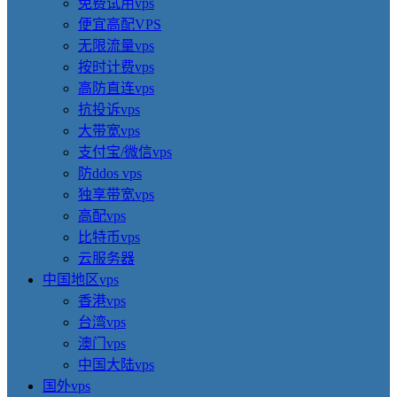
免费试用vps
便宜高配VPS
无限流量vps
按时计费vps
高防直连vps
抗投诉vps
大带宽vps
支付宝/微信vps
防ddos vps
独享带宽vps
高配vps
比特币vps
云服务器
中国地区vps
香港vps
台湾vps
澳门vps
中国大陆vps
国外vps