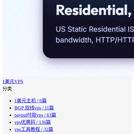
1美元VPS
分类
1美元主机
/ 6篇
BGP 双线vps
/ 11篇
paypal付款vps
/ 63篇
vps优惠码
/ 136篇
vps工具教程
/ 32篇