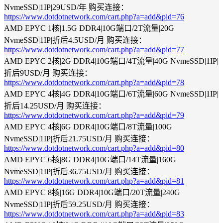
NvmeSSD|1IP|29USD/年 购买连接：
https://www.dotdotnetwork.com/cart.php?a=add&pid=76
AMD EPYC 1核|1.5G DDR4|10G端口/2T流量|20G
NvmeSSD|1IP|折后4.5USD/月 购买连接：
https://www.dotdotnetwork.com/cart.php?a=add&pid=77
AMD EPYC 2核|2G DDR4|10G端口/4T流量|40G NvmeSSD|1IP|
折后9USD/月 购买连接：
https://www.dotdotnetwork.com/cart.php?a=add&pid=78
AMD EPYC 4核|4G DDR4|10G端口/6T流量|60G NvmeSSD|1IP|
折后14.25USD/月 购买连接：
https://www.dotdotnetwork.com/cart.php?a=add&pid=79
AMD EPYC 4核|6G DDR4|10G端口/8T流量|100G
NvmeSSD|1IP|折后21.75USD/月 购买连接：
https://www.dotdotnetwork.com/cart.php?a=add&pid=80
AMD EPYC 6核|8G DDR4|10G端口/14T流量|160G
NvmeSSD|1IP|折后36.75USD/月 购买连接：
https://www.dotdotnetwork.com/cart.php?a=add&pid=81
AMD EPYC 8核|16G DDR4|10G端口/20T流量|240G
NvmeSSD|1IP|折后59.25USD/月 购买连接：
https://www.dotdotnetwork.com/cart.php?a=add&pid=83