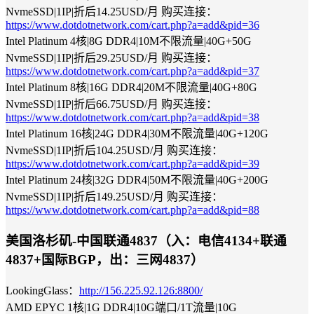
NvmeSSD|1IP|折后14.25USD/月 购买连接：
https://www.dotdotnetwork.com/cart.php?a=add&pid=36
Intel Platinum 4核|8G DDR4|10M不限流量|40G+50G
NvmeSSD|1IP|折后29.25USD/月 购买连接：
https://www.dotdotnetwork.com/cart.php?a=add&pid=37
Intel Platinum 8核|16G DDR4|20M不限流量|40G+80G
NvmeSSD|1IP|折后66.75USD/月 购买连接：
https://www.dotdotnetwork.com/cart.php?a=add&pid=38
Intel Platinum 16核|24G DDR4|30M不限流量|40G+120G
NvmeSSD|1IP|折后104.25USD/月 购买连接：
https://www.dotdotnetwork.com/cart.php?a=add&pid=39
Intel Platinum 24核|32G DDR4|50M不限流量|40G+200G
NvmeSSD|1IP|折后149.25USD/月 购买连接：
https://www.dotdotnetwork.com/cart.php?a=add&pid=88
美国洛杉矶-中国联通4837（入：电信4134+联通
4837+国际BGP，出：三网4837）
LookingGlass：
http://156.225.92.126:8800/
AMD EPYC 1核|1G DDR4|10G端口/1T流量|10G