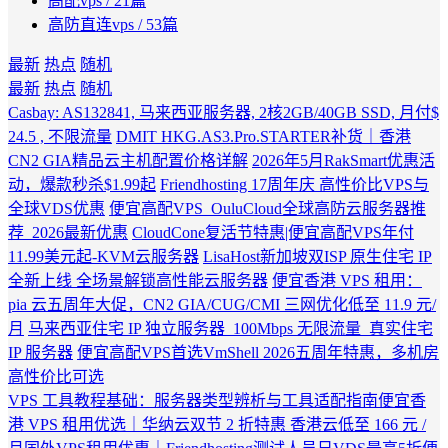
高配vps
/ 21篇
高防直连vps
/ 53篇
最新
热点
随机
最新
热点
随机
Casbay: AS132841, 马来西亚服务器, 2核2GB/40GB SSD, 月付$
24.5 , 不限流量
DMIT HKG.AS3.Pro.STARTER补货｜香港
CN2 GIA精品云主机配置价格详解
2026年5月RakSmart优惠活
动，爆款秒杀$1.99起
Friendhosting 17周年庆 高性价比VPS与
全球VDS优惠
便宜高配VPS_OuluCloud全球高防云服务器推
荐_2026最新优惠
CloudCone复活节特惠|便宜高配VPS年付
11.99美元起-KVM云服务器
LisaHost新加坡双ISP 原生住宅 IP
全新上线 全场景解锁高性能云服务器
便宜香港 VPS 租用：
pia 云五周年大促，CN2 GIA/CUG/CMI 三网优化低至 11.9 元/
月
马来西亚住宅 IP 独立服务器_100Mbps 无限流量_真实住宅
IP 服务器
便宜高配VPS首选VmShell 2026五周年特惠，多机房
高性价比可选
VPS 工具教程基础：服务器类型辨析与工具适配指南
便宜香
港 VPS 租用优选｜华纳云双节 2 折特惠 香港云低至 166 元 /