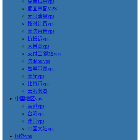
免费试用vps
便宜高配VPS
无限流量vps
按时计费vps
高防直连vps
抗投诉vps
大带宽vps
支付宝/微信vps
防ddos vps
独享带宽vps
高配vps
比特币vps
云服务器
中国地区vps
香港vps
台湾vps
澳门vps
中国大陆vps
国外vps