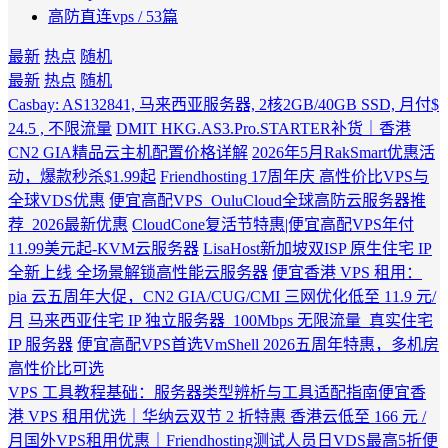
高防直连vps
/ 53篇
最新
热点
随机
最新
热点
随机
Casbay: AS132841, 马来西亚服务器, 2核2GB/40GB SSD, 月付$
24.5 , 不限流量
DMIT HKG.AS3.Pro.STARTER补货｜香港
CN2 GIA精品云主机配置价格详解
2026年5月RakSmart优惠活
动，爆款秒杀$1.99起
Friendhosting 17周年庆 高性价比VPS与
全球VDS优惠
便宜高配VPS_OuluCloud全球高防云服务器推
荐_2026最新优惠
CloudCone复活节特惠|便宜高配VPS年付
11.99美元起-KVM云服务器
LisaHost新加坡双ISP 原生住宅 IP
全新上线 全场景解锁高性能云服务器
便宜香港 VPS 租用：
pia 云五周年大促，CN2 GIA/CUG/CMI 三网优化低至 11.9 元/
月
马来西亚住宅 IP 独立服务器_100Mbps 无限流量_真实住宅
IP 服务器
便宜高配VPS首选VmShell 2026五周年特惠，多机房
高性价比可选
VPS 工具教程基础：服务器类型辨析与工具适配指南
便宜香
港 VPS 租用优选｜华纳云双节 2 折特惠 香港云低至 166 元 /
月
国外VPS租用优惠｜Friendhosting测试人员日VDS最高5折
便