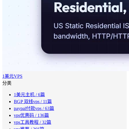
1美元VPS
分类
1美元主机
/ 6篇
BGP 双线vps
/ 11篇
paypal付款vps
/ 63篇
vps优惠码
/ 136篇
vps工具教程
/ 32篇