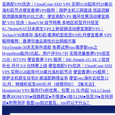
宜高配VPS优选｜CloudCone SSD VPS 实例1GB起年付20美元
洛杉矶节点
便宜香港VPS租用｜丽萨主机三网直连 低延迟解
锁流媒体
高性价比之选：便宜高配VPS 循环优惠活动
便宜高
配 VPS 优选｜BageVM 双节特惠 多地区机型月付低至
$1.79
edgeNAT日本原生VPS上新促销活动
便宜高配VPS｜
TechnoVM清库存 洛杉矶/香港机型低至9.9元/月
便宜香港 VPS
租用推荐：香港华逸云高性价比网络方案
ViceTemple:30天无条件退款
免费试用vps:俄罗斯vps之
HyperHost每月0元起，用户评分9.7分
无限流量香港VPS低至
25元 | BTVPS
便宜香港 VPS 租用｜HK-Simple-1G-SE-3 现货
补仓 月付 9.9 元特惠上线
便宜高配VPS优选｜CloudCone SSD
VPS 实例1GB起年付20美元洛杉矶节点
便宜香港VPS租用｜
丽萨主机原生住宅IP 高适配跨境业务
便宜vps:海外云低至12
元/月，物理机低至499元/月（续费同价）【衡天云】
Hostingviet VPS 服务打6折优惠，仅需 16 元/月起
VoLLCloud-
香港30OM/VPS●线路稳定●不限速●1核/512M●低至3$●支持测
试●附带测评
我爱vps知识普及，vps可以干什么？