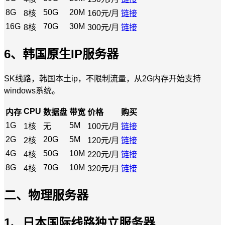
8G
50G
20M
8核
160元/月
链接
16G
70G
30M
8核
300元/月
链接
6、韩国原生IP服务器
SK线路，韩国本土ip，不限制流量，从2G内存开始支持
windows系统。
CPU
内存
数据盘
带宽
价格
购买
1G
5M
1核
无
100元/月
链接
2G
20G
5M
2核
120元/月
链接
4G
50G
10M
4核
220元/月
链接
8G
70G
10M
4核
320元/月
链接
二、物理服务器
1、日本国际线路独立服务器