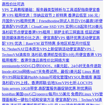
高性价比可选
VPS 工具教程基础：服务器类型辨析与工具适配指南
便宜香
港 VPS 租用优选｜华纳云双节 2 折特惠 香港云低至 166 元 /
月
国外VPS租用优惠｜Friendhosting测试人员日VDS最高5折
便
宜高配VPS优选｜CloudCone SSD VPS 实例1GB起年付20美元
洛杉矶节点
便宜香港VPS租用｜丽萨主机三网直连 低延迟解
锁流媒体
高性价比之选：便宜高配VPS 循环优惠活动
便宜高
配 VPS 优选｜BageVM 双节特惠 多地区机型月付低至
$1.79
edgeNAT日本原生VPS上新促销活动
便宜高配VPS｜
TechnoVM清库存 洛杉矶/香港机型低至9.9元/月
便宜香港 VPS
租用推荐：香港华逸云高性价比网络方案
premiumrdp:SSD/G口/防DDOS，8美元起，24小时无条件退款
linode:40Gbit网络/ssd/7天免费试用，最低5美元起
Linux 系统
中VPS网站安装PhpMyAdmin可视化管理MYSQL数据库
美国
洛杉矶VPS上线，香港邦联/云地Xen/VPS七折-LOCVPS
Spin servers 10GB带宽,高配置服务器促销优惠,附优惠码
host4fun:美国vps/G口/openvz/每月0.55美元
免费的Linux VPS管
理面板和一键包介绍和安装方法
便宜高配VPS｜TechnoVM清