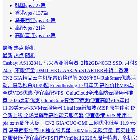
韩国vps
/ 27篇
香港vps
/ 137篇
马来西亚vps
/ 32篇
高配vps
/ 21篇
高防直连vps
/ 53篇
最新
热点
随机
最新
热点
随机
Casbay: AS132841, 马来西亚服务器, 2核2GB/40GB SSD, 月付$
24.5 , 不限流量
DMIT HKG.AS3.Pro.STARTER补货｜香港
CN2 GIA精品云主机配置价格详解
2026年5月RakSmart优惠活
动，爆款秒杀$1.99起
Friendhosting 17周年庆 高性价比VPS与
全球VDS优惠
便宜高配VPS_OuluCloud全球高防云服务器推
荐_2026最新优惠
CloudCone复活节特惠|便宜高配VPS年付
11.99美元起-KVM云服务器
LisaHost新加坡双ISP 原生住宅 IP
全新上线 全场景解锁高性能云服务器
便宜香港 VPS 租用：
pia 云五周年大促，CN2 GIA/CUG/CMI 三网优化低至 11.9 元/
月
马来西亚住宅 IP 独立服务器_100Mbps 无限流量_真实住宅
IP 服务器
便宜高配VPS首选VmShell 2026五周年特惠，多机房