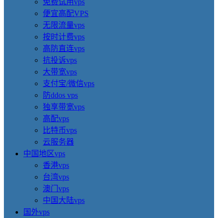
免费试用vps
便宜高配VPS
无限流量vps
按时计费vps
高防直连vps
抗投诉vps
大带宽vps
支付宝/微信vps
防ddos vps
独享带宽vps
高配vps
比特币vps
云服务器
中国地区vps
香港vps
台湾vps
澳门vps
中国大陆vps
国外vps