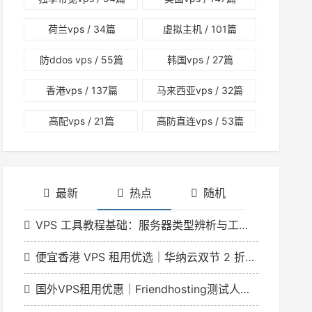
荷兰vps
/ 34篇
虚拟主机
/ 101篇
防ddos vps
/ 55篇
韩国vps
/ 27篇
香港vps
/ 137篇
马来西亚vps
/ 32篇
高配vps
/ 21篇
高防直连vps
/ 53篇
最新
热点
随机
VPS 工具教程基础：服务器类型辨析与工具适配指南
便宜香港 VPS 租用优选｜华纳云双节 2 折特惠 香港云低至 166 元 / 月
国外VPS租用优惠｜Friendhosting测试人员日VDS最高5折