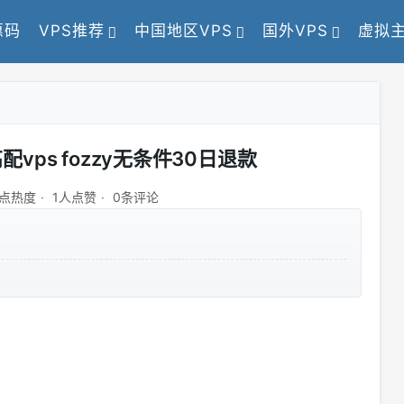
惠码
VPS推荐
中国地区VPS
国外VPS
虚拟
高配vps fozzy无条件30日退款
7点热度
1人点赞
0条评论