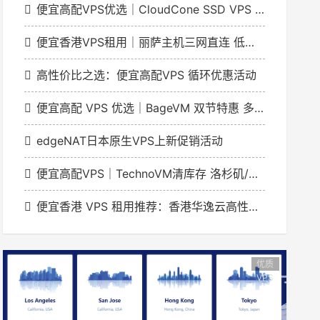
便宜高配VPS优选｜CloudCone SSD VPS 实例1GB起年付20美元洛杉矶节点
便宜香港VPS租用｜丽萨主机三网直连 低延迟解锁流媒体
高性价比之选：便宜高配VPS 循环优惠活动
便宜高配 VPS 优选｜BageVM 双节特惠 多地区机型月付低至 $1.79
edgeNAT日本原生VPS上新促销活动
便宜高配VPS｜TechnoVM清库存 洛杉矶/香港机型低至9.9元/月
便宜香港 VPS 租用推荐：香港华逸云高性价比网络方案
优质
VPS