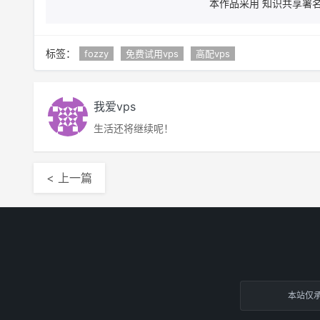
本作品采用 知识共享署名 
标签：
fozzy
免费试用vps
高配vps
我爱vps
生活还将继续呢！
< 上一篇
本站仅