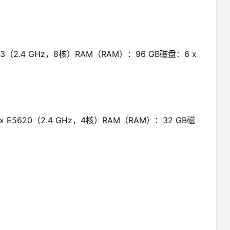
0v3（2.4 GHz，8核）RAM（RAM）：96 GB磁盘：6 x
2 x E5620（2.4 GHz，4核）RAM（RAM）：32 GB磁