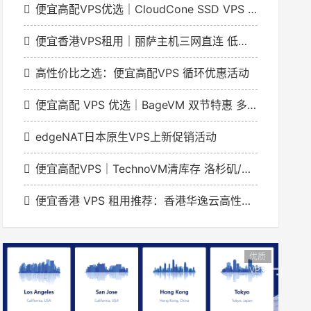
便宜高配VPS优选｜CloudCone SSD VPS 实例1GB起年付20美元洛杉矶节点
便宜香港VPS租用｜丽萨主机三网直连 低延迟解锁流媒体
高性价比之选：便宜高配VPS 循环优惠活动
便宜高配 VPS 优选｜BageVM 双节特惠 多地区机型月付低至 $1.79
edgeNAT日本原生VPS上新促销活动
便宜高配VPS｜TechnoVM清库存 洛杉矶/香港机型低至9.9元/月
便宜香港 VPS 租用推荐：香港华逸云高性价比网络方案
优质
VPS