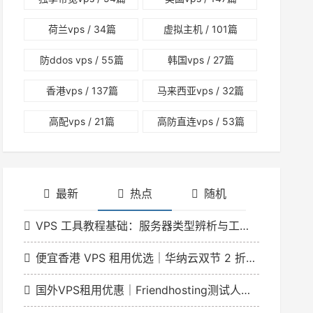
荷兰vps
/ 34篇
虚拟主机
/ 101篇
防ddos vps
/ 55篇
韩国vps
/ 27篇
香港vps
/ 137篇
马来西亚vps
/ 32篇
高配vps
/ 21篇
高防直连vps
/ 53篇
最新
热点
随机
VPS 工具教程基础：服务器类型辨析与工具适配指南
便宜香港 VPS 租用优选｜华纳云双节 2 折特惠 香港云低至 166 元 / 月
国外VPS租用优惠｜Friendhosting测试人员日VDS最高5折