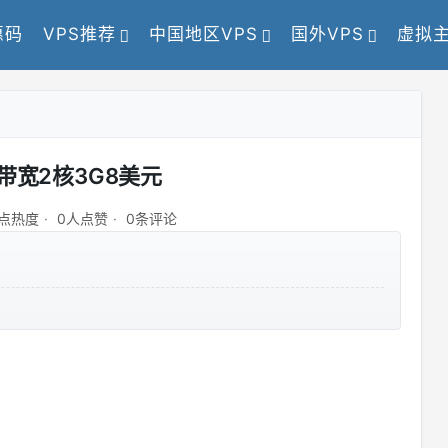
惠码
VPS推荐
中国地区VPS
国外VPS
虚拟
:大带宽2核3G8美元
9点热度
0人点赞
0条评论