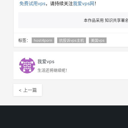
免费试用vps
，请持续关注
我爱vps网
！
本作品采用 知识共享署名 
标签：
host4porn
抗投诉vps主机
美国vps
我爱vps
生活还将继续呢！
< 上一篇