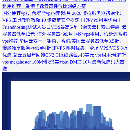
租用推荐：香港华逸云高性价比网络方案
国外便宜vps，俄罗斯vps 9元起/月
2026 虚拟服务器初始化：
VPS 工具教程教你 10 步搞定安全提速
国外VPS租用优惠｜
Friendhosting测试人员日VDS最高5折
【衡天云】双11特惠_云
服务器低至12元_海外服务器499/月
国外vps租用，低延迟香港
vps推荐
华纳云双十一钜惠，香港/美国云服务器低至3.5折，
爆款独享服务器低至4折
IPVPS 限时优惠：全场 VPS/VDS 8折
优惠
艾云五周年回馈CN2 GIA线路每月3美元
vps租用:俄罗斯
vps megahoster 100M带宽5美元起
DMIT 10月最新优惠码大放
送