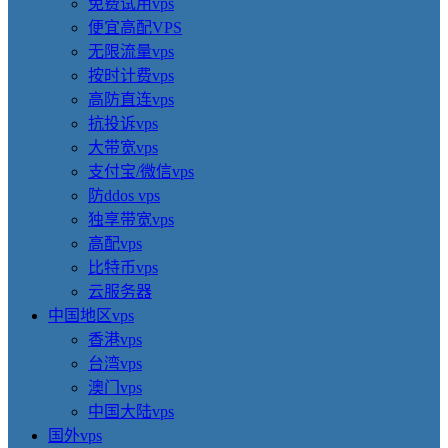
免费试用vps
便宜高配VPS
无限流量vps
按时计费vps
高防直连vps
抗投诉vps
大带宽vps
支付宝/微信vps
防ddos vps
独享带宽vps
高配vps
比特币vps
云服务器
中国地区vps
香港vps
台湾vps
澳门vps
中国大陆vps
国外vps