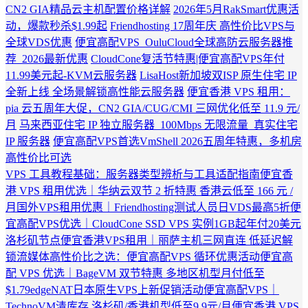
CN2 GIA精品云主机配置价格详解
2026年5月RakSmart优惠活
动，爆款秒杀$1.99起
Friendhosting 17周年庆 高性价比VPS与
全球VDS优惠
便宜高配VPS_OuluCloud全球高防云服务器推
荐_2026最新优惠
CloudCone复活节特惠|便宜高配VPS年付
11.99美元起-KVM云服务器
LisaHost新加坡双ISP 原生住宅 IP
全新上线 全场景解锁高性能云服务器
便宜香港 VPS 租用：
pia 云五周年大促，CN2 GIA/CUG/CMI 三网优化低至 11.9 元/
月
马来西亚住宅 IP 独立服务器_100Mbps 无限流量_真实住宅
IP 服务器
便宜高配VPS首选VmShell 2026五周年特惠，多机房
高性价比可选
VPS 工具教程基础：服务器类型辨析与工具适配指南
便宜香
港 VPS 租用优选｜华纳云双节 2 折特惠 香港云低至 166 元 /
月
国外VPS租用优惠｜Friendhosting测试人员日VDS最高5折
便
宜高配VPS优选｜CloudCone SSD VPS 实例1GB起年付20美元
洛杉矶节点
便宜香港VPS租用｜丽萨主机三网直连 低延迟解
锁流媒体
高性价比之选：便宜高配VPS 循环优惠活动
便宜高
配 VPS 优选｜BageVM 双节特惠 多地区机型月付低至
$1.79
edgeNAT日本原生VPS上新促销活动
便宜高配VPS｜
TechnoVM清库存 洛杉矶/香港机型低至9.9元/月
便宜香港 VPS