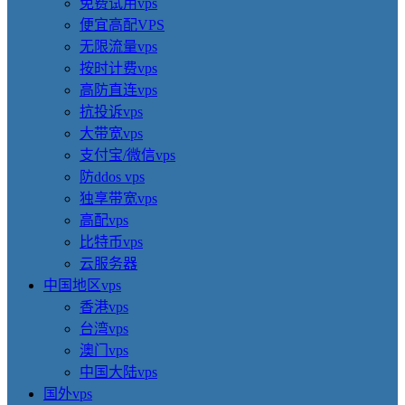
免费试用vps
便宜高配VPS
无限流量vps
按时计费vps
高防直连vps
抗投诉vps
大带宽vps
支付宝/微信vps
防ddos vps
独享带宽vps
高配vps
比特币vps
云服务器
中国地区vps
香港vps
台湾vps
澳门vps
中国大陆vps
国外vps