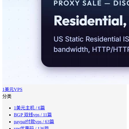
1美元VPS
分类
1美元主机
/ 6篇
BGP 双线vps
/ 11篇
paypal付款vps
/ 63篇
vps优惠码
/ 136篇