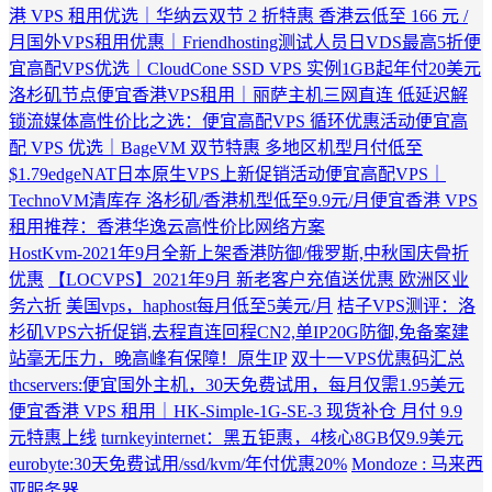
港 VPS 租用优选｜华纳云双节 2 折特惠 香港云低至 166 元 /
月
国外VPS租用优惠｜Friendhosting测试人员日VDS最高5折
便
宜高配VPS优选｜CloudCone SSD VPS 实例1GB起年付20美元
洛杉矶节点
便宜香港VPS租用｜丽萨主机三网直连 低延迟解
锁流媒体
高性价比之选：便宜高配VPS 循环优惠活动
便宜高
配 VPS 优选｜BageVM 双节特惠 多地区机型月付低至
$1.79
edgeNAT日本原生VPS上新促销活动
便宜高配VPS｜
TechnoVM清库存 洛杉矶/香港机型低至9.9元/月
便宜香港 VPS
租用推荐：香港华逸云高性价比网络方案
HostKvm-2021年9月全新上架香港防御/俄罗斯,中秋国庆骨折
优惠
【LOCVPS】2021年9月 新老客户充值送优惠 欧洲区业
务六折
美国vps，haphost每月低至5美元/月
桔子VPS测评：洛
杉矶VPS六折促销,去程直连回程CN2,单IP20G防御,免备案建
站毫无压力，晚高峰有保障！原生IP
双十一VPS优惠码汇总
thcservers:便宜国外主机，30天免费试用，每月仅需1.95美元
便宜香港 VPS 租用｜HK-Simple-1G-SE-3 现货补仓 月付 9.9
元特惠上线
turnkeyinternet：黑五钜惠，4核心8GB仅9.9美元
eurobyte:30天免费试用/ssd/kvm/年付优惠20%
Mondoze : 马来西
亚服务器