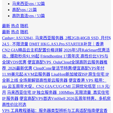
马来西亚vps
/ 32篇
高配vps
/ 21篇
高防直连vps
/ 53篇
最新
热点
随机
最新
热点
随机
Casbay: AS132841, 马来西亚服务器, 2核2GB/40GB SSD, 月付$
24.5 , 不限流量
DMIT HKG.AS3.Pro.STARTER补货｜香港
CN2 GIA精品云主机配置价格详解
2026年5月RakSmart优惠活
动，爆款秒杀$1.99起
Friendhosting 17周年庆 高性价比VPS与
全球VDS优惠
便宜高配VPS_OuluCloud全球高防云服务器推
荐_2026最新优惠
CloudCone复活节特惠|便宜高配VPS年付
11.99美元起-KVM云服务器
LisaHost新加坡双ISP 原生住宅 IP
全新上线 全场景解锁高性能云服务器
便宜香港 VPS 租用：
pia 云五周年大促，CN2 GIA/CUG/CMI 三网优化低至 11.9 元/
月
马来西亚住宅 IP 独立服务器_100Mbps 无限流量_真实住宅
IP 服务器
便宜高配VPS首选VmShell 2026五周年特惠，多机房
高性价比可选
VPS 工具教程基础：服务器类型辨析与工具适配指南
便宜香