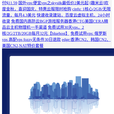
付$11.59
国外vps:便宜vps之skysilk最低价2美元起
[趣米云]欢
度金秋，喜迎国庆，特惠云服限时抢购
cinfu: 1核心/2GB/无限
流量，每月4.3美元
快速收录建站，百度云虚拟主机，24小时
收录
免费国内高防云BGP游戏服务器香港CTG美国CERA精
品云主机物理机一手渠道
免费试用30天vps，2
核/2G/2TB/20GB每月32元【bluehost】
免费试用vps: 俄罗斯
vps 高配vps fozzy无条件30日退款
edge:香港CN2、韩国CN2、
美国CN2,NAT特价套餐