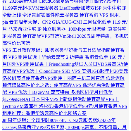
荐_2026最新优惠
CloudCone复活节特惠|便宜高配VPS年付
11.99美元起-KVM云服务器
LisaHost新加坡双ISP 原生住宅 IP
全新上线 全场景解锁高性能云服务器
便宜香港 VPS 租用：
pia 云五周年大促，CN2 GIA/CUG/CMI 三网优化低至 11.9 元/
月
马来西亚住宅 IP 独立服务器_100Mbps 无限流量_真实住宅
IP 服务器
便宜高配VPS首选VmShell 2026五周年特惠，多机房
高性价比可选
VPS 工具教程基础：服务器类型辨析与工具适配指南
便宜香
港 VPS 租用优选｜华纳云双节 2 折特惠 香港云低至 166 元 /
月
国外VPS租用优惠｜Friendhosting测试人员日VDS最高5折
便
宜高配VPS优选｜CloudCone SSD VPS 实例1GB起年付20美元
洛杉矶节点
便宜香港VPS租用｜丽萨主机三网直连 低延迟解
锁流媒体
高性价比之选：便宜高配VPS 循环优惠活动
便宜高
配 VPS 优选｜BageVM 双节特惠 多地区机型月付低至
$1.79
edgeNAT日本原生VPS上新促销活动
便宜高配VPS｜
TechnoVM清库存 洛杉矶/香港机型低至9.9元/月
便宜香港 VPS
租用推荐：香港华逸云高性价比网络方案
Jtti周年促销：全场限时80% off，CN2云服务器$24.62/年
Casbay:马来西亚VPS/云服务器, 100Mbps带宽，不限流量，月