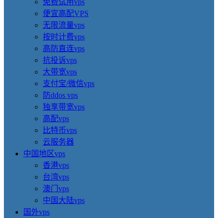
免费试用vps
便宜高配VPS
无限流量vps
按时计费vps
高防直连vps
抗投诉vps
大带宽vps
支付宝/微信vps
防ddos vps
独享带宽vps
高配vps
比特币vps
云服务器
中国地区vps
香港vps
台湾vps
澳门vps
中国大陆vps
国外vps