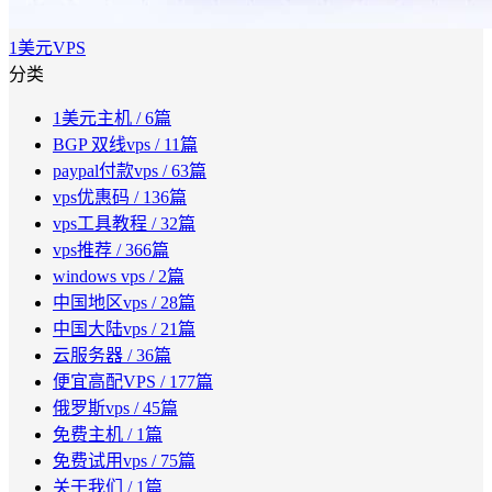
1美元VPS
分类
1美元主机
/ 6篇
BGP 双线vps
/ 11篇
paypal付款vps
/ 63篇
vps优惠码
/ 136篇
vps工具教程
/ 32篇
vps推荐
/ 366篇
windows vps
/ 2篇
中国地区vps
/ 28篇
中国大陆vps
/ 21篇
云服务器
/ 36篇
便宜高配VPS
/ 177篇
俄罗斯vps
/ 45篇
免费主机
/ 1篇
免费试用vps
/ 75篇
关于我们
/ 1篇