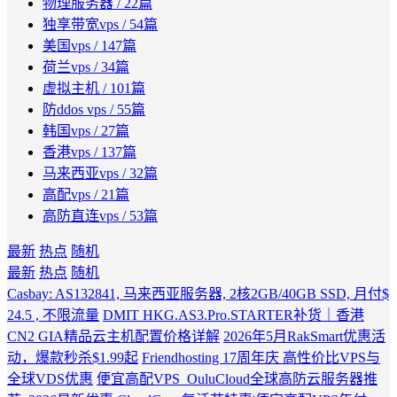
物理服务器
/ 22篇
独享带宽vps
/ 54篇
美国vps
/ 147篇
荷兰vps
/ 34篇
虚拟主机
/ 101篇
防ddos vps
/ 55篇
韩国vps
/ 27篇
香港vps
/ 137篇
马来西亚vps
/ 32篇
高配vps
/ 21篇
高防直连vps
/ 53篇
最新
热点
随机
最新
热点
随机
Casbay: AS132841, 马来西亚服务器, 2核2GB/40GB SSD, 月付$
24.5 , 不限流量
DMIT HKG.AS3.Pro.STARTER补货｜香港
CN2 GIA精品云主机配置价格详解
2026年5月RakSmart优惠活
动，爆款秒杀$1.99起
Friendhosting 17周年庆 高性价比VPS与
全球VDS优惠
便宜高配VPS_OuluCloud全球高防云服务器推