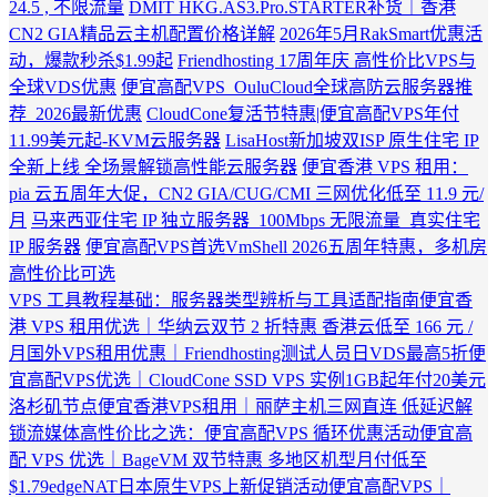
24.5 , 不限流量
DMIT HKG.AS3.Pro.STARTER补货｜香港
CN2 GIA精品云主机配置价格详解
2026年5月RakSmart优惠活
动，爆款秒杀$1.99起
Friendhosting 17周年庆 高性价比VPS与
全球VDS优惠
便宜高配VPS_OuluCloud全球高防云服务器推
荐_2026最新优惠
CloudCone复活节特惠|便宜高配VPS年付
11.99美元起-KVM云服务器
LisaHost新加坡双ISP 原生住宅 IP
全新上线 全场景解锁高性能云服务器
便宜香港 VPS 租用：
pia 云五周年大促，CN2 GIA/CUG/CMI 三网优化低至 11.9 元/
月
马来西亚住宅 IP 独立服务器_100Mbps 无限流量_真实住宅
IP 服务器
便宜高配VPS首选VmShell 2026五周年特惠，多机房
高性价比可选
VPS 工具教程基础：服务器类型辨析与工具适配指南
便宜香
港 VPS 租用优选｜华纳云双节 2 折特惠 香港云低至 166 元 /
月
国外VPS租用优惠｜Friendhosting测试人员日VDS最高5折
便
宜高配VPS优选｜CloudCone SSD VPS 实例1GB起年付20美元
洛杉矶节点
便宜香港VPS租用｜丽萨主机三网直连 低延迟解
锁流媒体
高性价比之选：便宜高配VPS 循环优惠活动
便宜高
配 VPS 优选｜BageVM 双节特惠 多地区机型月付低至
$1.79
edgeNAT日本原生VPS上新促销活动
便宜高配VPS｜