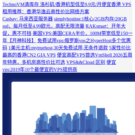
TechnoVM清库存 洛杉矶/香港机型低至9.9元/月
便宜香港 VPS
租用推荐：香港华逸云高性价比网络方案
Casbay: 马来西亚服务器
simplyhosting:1核心/2GB内存/20GB
ssd，每月低至4.99欧元，高配无限流量
RAKsmart：开年大
促，惠不可挡
美国VPS:美国CERA半价，100M带宽低至150一
年【月神科技】
免费试用vps:俄罗斯vps之HyperHost多个优惠
码
1美元主机:mytruehost,30天免费试用,无条件退款
5家性价比
最高的香港CN2 GIA VPS
便宜高配VPS首选VmShell 2026五周
年特惠，多机房高性价比可选
VPS&&Cloud 区别
便宜
vps:2019年10个最便宜的VPS提供商