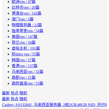
欧洲vps
/ 47篇
比特币vps
/ 20篇
港澳台vps
/ 142篇
澳门vps
/ 3篇
物理服务器
/ 22篇
独享带宽vps
/ 54篇
美国vps
/ 147篇
荷兰vps
/ 34篇
虚拟主机
/ 101篇
防ddos vps
/ 55篇
韩国vps
/ 27篇
香港vps
/ 137篇
马来西亚vps
/ 32篇
高配vps
/ 21篇
高防直连vps
/ 53篇
最新
热点
随机
最新
热点
随机
Casbay: AS132841, 马来西亚服务器, 2核2GB/40GB SSD, 月付$