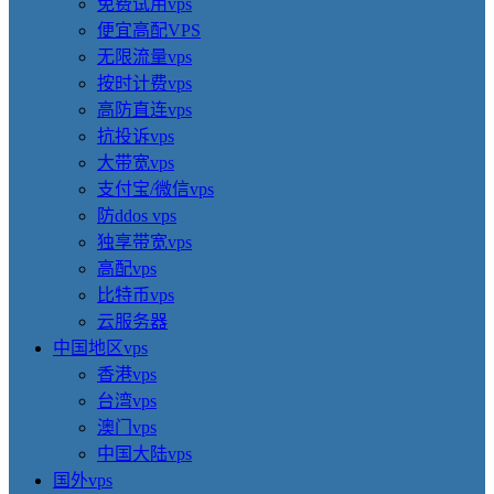
免费试用vps
便宜高配VPS
无限流量vps
按时计费vps
高防直连vps
抗投诉vps
大带宽vps
支付宝/微信vps
防ddos vps
独享带宽vps
高配vps
比特币vps
云服务器
中国地区vps
香港vps
台湾vps
澳门vps
中国大陆vps
国外vps