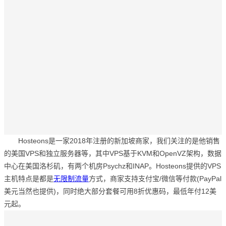
Hosteons
是一家2018年注册的新加坡商家，我们关注的是他销售
的美国VPS和独立服务器等，其中VPS基于
KVM
和
OpenVZ
架构，数据
中心在美国
洛杉矶
，有两个机房Psychz和INAP。
Hosteons
提供的VPS
主机特点是都是
无限制流量
方式，商家支持支付宝/微信等付款(PayPal
美元当然也提供)，同时绝大部分套餐可用8折优惠码，最低年付12美
元起。