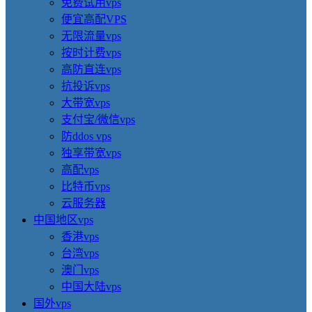
免费试用vps
便宜高配VPS
无限流量vps
按时计费vps
高防直连vps
抗投诉vps
大带宽vps
支付宝/微信vps
防ddos vps
独享带宽vps
高配vps
比特币vps
云服务器
中国地区vps
香港vps
台湾vps
澳门vps
中国大陆vps
国外vps