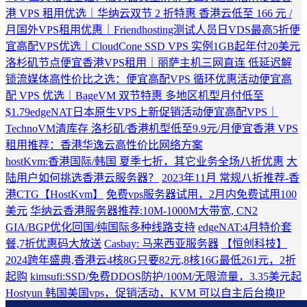
港 VPS 租用优选｜华纳云双节 2 折特惠 香港云低至 166 元 /
月
国外VPS租用优惠｜Friendhosting测试人员日VDS最高5折
便
宜高配VPS优选｜CloudCone SSD VPS 实例1GB起年付20美元
洛杉矶节点
便宜香港VPS租用｜丽萨主机三网直连 低延迟解
锁流媒体
高性价比之选：便宜高配VPS 循环优惠活动
便宜高
配 VPS 优选｜BageVM 双节特惠 多地区机型月付低至
$1.79
edgeNAT日本原生VPS上新促销活动
便宜高配VPS｜
TechnoVM清库存 洛杉矶/香港机型低至9.9元/月
便宜香港 VPS
租用推荐：香港华逸云高性价比网络方案
hostKvm:香港国际/韩国 夏季七折，其它业务全场八折优惠
大
陆用户如何挑选香港云服务器？
2023年11月 常规八折推荐-香
港CTG【HostKvm】
免费vps服务器试用，2月内免费试用100
美元
华纳云香港服务器推荐:10M-1000M大带宽, CN2
GIA/BGP优化回国/纯国际多种线路支持
edgeNAT:4月特价套
餐,7折优惠码大放送
Casbay: 马来西亚服务器
【恒创科技】
2024跨年盛典,香港云4核8G只要82元,8核16G最低261元，2折
起购
kimsufi:SSD/免费DDOS防护/100M/无限流量，3.35美元起
Hostyun 韩国美国vps，促销活动，KVM 可以自主后台换IP