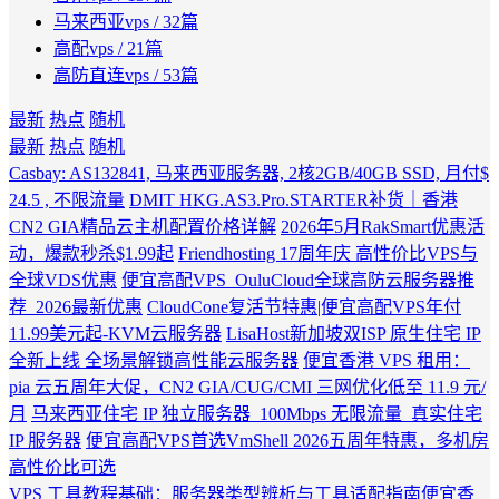
马来西亚vps
/ 32篇
高配vps
/ 21篇
高防直连vps
/ 53篇
最新
热点
随机
最新
热点
随机
Casbay: AS132841, 马来西亚服务器, 2核2GB/40GB SSD, 月付$
24.5 , 不限流量
DMIT HKG.AS3.Pro.STARTER补货｜香港
CN2 GIA精品云主机配置价格详解
2026年5月RakSmart优惠活
动，爆款秒杀$1.99起
Friendhosting 17周年庆 高性价比VPS与
全球VDS优惠
便宜高配VPS_OuluCloud全球高防云服务器推
荐_2026最新优惠
CloudCone复活节特惠|便宜高配VPS年付
11.99美元起-KVM云服务器
LisaHost新加坡双ISP 原生住宅 IP
全新上线 全场景解锁高性能云服务器
便宜香港 VPS 租用：
pia 云五周年大促，CN2 GIA/CUG/CMI 三网优化低至 11.9 元/
月
马来西亚住宅 IP 独立服务器_100Mbps 无限流量_真实住宅
IP 服务器
便宜高配VPS首选VmShell 2026五周年特惠，多机房
高性价比可选
VPS 工具教程基础：服务器类型辨析与工具适配指南
便宜香