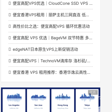
便宜高配VPS优选｜CloudCone SSD VPS 实例1GB起年付20美元洛杉矶节点
便宜香港VPS租用｜丽萨主机三网直连 低延迟解锁流媒体
高性价比之选：便宜高配VPS 循环优惠活动
便宜高配 VPS 优选｜BageVM 双节特惠 多地区机型月付低至 $1.79
edgeNAT日本原生VPS上新促销活动
便宜高配VPS｜TechnoVM清库存 洛杉矶/香港机型低至9.9元/月
便宜香港 VPS 租用推荐：香港华逸云高性价比网络方案
优质
VPS