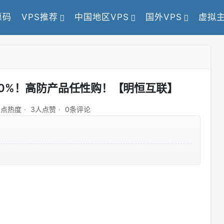
惠码
VPS推荐
中国地区VPS
国外VPS
虚拟
送10%！高防产品任性购！【明恒互联】
5点热度
3人点赞
0条评论