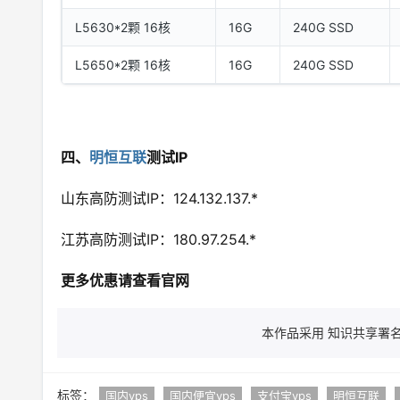
L5630*2颗 16核
16G
240G SSD
L5650*2颗 16核
16G
240G SSD
四、
明恒互联
测试IP
山东高防测试IP：124.132.137.*
江苏高防测试IP：180.97.254.*
更多优惠请查看官网
本作品采用 知识共享署名 
标签：
国内vps
国内便宜vps
支付宝vps
明恒互联