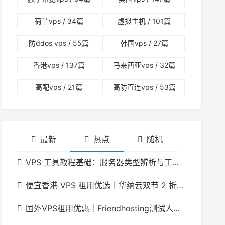
荷兰vps
/ 34篇
虚拟主机
/ 101篇
防ddos vps
/ 55篇
韩国vps
/ 27篇
香港vps
/ 137篇
马来西亚vps
/ 32篇
高配vps
/ 21篇
高防直连vps
/ 53篇
最新
热点
随机
VPS 工具教程基础：服务器类型辨析与工具适配指南
便宜香港 VPS 租用优选｜华纳云双节 2 折特惠 香港云低至 166 元 / 月
国外VPS租用优惠｜Friendhosting测试人员日VDS最高5折