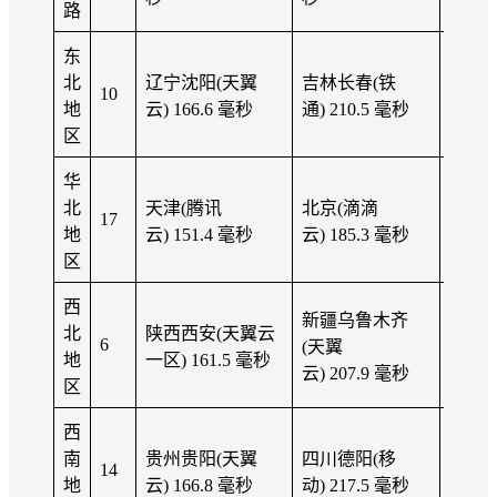
路
东
北
辽宁沈阳(天翼
吉林长春(铁
177.9
10
地
云) 166.6 毫秒
通) 210.5 毫秒
秒
区
华
北
天津(腾讯
北京(滴滴
167.6
17
地
云) 151.4 毫秒
云) 185.3 毫秒
秒
区
西
新疆乌鲁木齐
北
陕西西安(天翼云
179.3
6
(天翼
地
一区) 161.5 毫秒
秒
云) 207.9 毫秒
区
西
南
贵州贵阳(天翼
四川德阳(移
188.9
14
地
云) 166.8 毫秒
动) 217.5 毫秒
秒