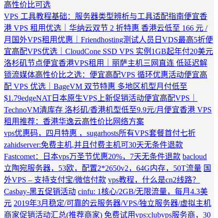
高性价比可选
VPS 工具教程基础：服务器类型辨析与工具适配指南
便宜香
港 VPS 租用优选｜华纳云双节 2 折特惠 香港云低至 166 元 /
月
国外VPS租用优惠｜Friendhosting测试人员日VDS最高5折
便
宜高配VPS优选｜CloudCone SSD VPS 实例1GB起年付20美元
洛杉矶节点
便宜香港VPS租用｜丽萨主机三网直连 低延迟解
锁流媒体
高性价比之选：便宜高配VPS 循环优惠活动
便宜高
配 VPS 优选｜BageVM 双节特惠 多地区机型月付低至
$1.79
edgeNAT日本原生VPS上新促销活动
便宜高配VPS｜
TechnoVM清库存 洛杉矶/香港机型低至9.9元/月
便宜香港 VPS
租用推荐：香港华逸云高性价比网络方案
vps优惠码，四月特惠 ，sugarhosts所有VPS套餐首付七折
zahidserver:免费主机,并且付费主机可30天无条件退款
Fastcomet：日本vps万圣节优惠20%，7天无条件退款
bacloud
立陶宛服务器，53欧，配置2*2650v2，64G内存，50T流量
国
外VPS – 支持支付宝/微信付款
vps教程，什么是cn2线路？
Casbay-黑五促销活动
cinfu: 1核心/2GB/无限流量，每月4.3美
元
2019年3月稳定/可靠的云服务器/VPS/独立服务器/虚拟主机
商家促销活动汇总(推荐商家)
免费试用vps:clubvps服务商，30