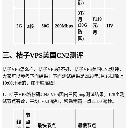
御)
3T/
¥119
月
(20G
元/
2G
50G
200Mbps
HV73BU4
2
核
防
月
御)
三、桔子VPS美国CN2测评
桔子VPS怎么样、桔子VPS好不好、桔子VPS美国CN2测评，
大家可以参考下面结果！下面测试结果是2020年3月16日晚上
19:00开始的，属于晚高峰！
1、桔子VPS洛杉矶CN2 VPS国内三网ping测试结果。128个测
试节点有效，平均170.3 毫秒，移动稍高一点211.0 毫秒。
节
线
点
平均
最快节点
最慢节点