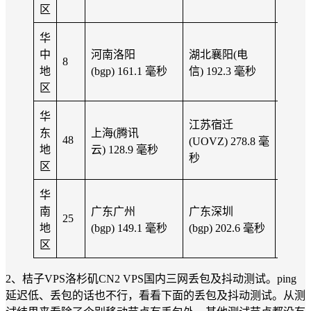
区
华
中
河南洛阳
湖北襄阳(电
176.1
8
地
(bgp) 161.1 毫秒
信) 192.3 毫秒
秒
区
华
江苏宿迁
东
上海(腾讯
164.2
48
(UOVZ) 278.8 毫
地
云) 128.9 毫秒
秒
秒
区
华
南
广东广州
广东深圳
166.5
25
地
(bgp) 149.1 毫秒
(bgp) 202.6 毫秒
秒
区
2、桔子VPS洛杉矶CN2 VPS国内三网丢包及抖动测试。ping
延迟低、丢包的话也不行，看看下面的丢包及抖动测试。从测