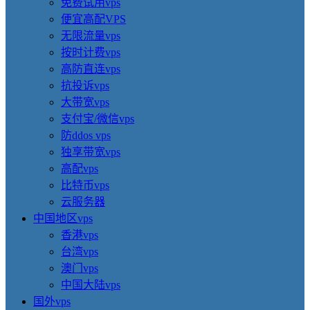
免费试用vps
便宜高配VPS
无限流量vps
按时计费vps
高防直连vps
抗投诉vps
大带宽vps
支付宝/微信vps
防ddos vps
独享带宽vps
高配vps
比特币vps
云服务器
中国地区vps
香港vps
台湾vps
澳门vps
中国大陆vps
国外vps