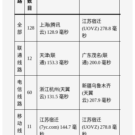
路
数
应
目
江苏宿迁
全
上海(腾讯
170.3
128
(UOVZ) 278.8 毫
部
云) 128.9 毫秒
秒
秒
联
通
天津(联
广东茂名(联
173.3
12
线
通) 153.3 毫秒
通) 200.0 毫秒
秒
路
电
新疆乌鲁木齐
信
浙江杭州(天翼
165.5
60
(天翼
线
云) 131.5 毫秒
秒
云) 207.9 毫秒
路
移
江苏宿迁
江苏宿迁
动
211.0
11
(7yc.com) 144.7 毫
(UOVZ) 278.8 毫
线
秒
秒
秒