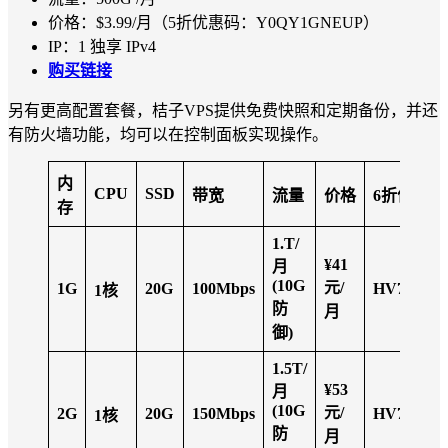
价格：$3.99/月（5折优惠码：Y0QY1GNEUP）
IP：1 独享 IPv4
购买链接
另有更高配置套餐，桔子VPS提供免费快照和定期备份，并还
有防火墙功能，均可以在控制面板实现操作。
内
CPU
SSD
带宽
流量
价格
6
折优惠码
存
1.T/
¥41
月
(10G
元/
1G
20G
100Mbps
HV73BU4
1
核
防
月
御)
1.5T/
¥53
月
(10G
元/
2G
20G
150Mbps
HV73BU4
1
核
防
月