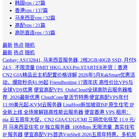
韩国vps
/ 27篇
香港vps
/ 137篇
马来西亚vps
/ 32篇
高配vps
/ 21篇
高防直连vps
/ 53篇
最新
热点
随机
最新
热点
随机
Casbay: AS132841, 马来西亚服务器, 2核2GB/40GB SSD, 月付$
24.5 , 不限流量
DMIT HKG.AS3.Pro.STARTER补货｜香港
CN2 GIA精品云主机配置价格详解
2026年5月RakSmart优惠活
动，爆款秒杀$1.99起
Friendhosting 17周年庆 高性价比VPS与
全球VDS优惠
便宜高配VPS_OuluCloud全球高防云服务器推
荐_2026最新优惠
CloudCone复活节特惠|便宜高配VPS年付
11.99美元起-KVM云服务器
LisaHost新加坡双ISP 原生住宅 IP
全新上线 全场景解锁高性能云服务器
便宜香港 VPS 租用：
pia 云五周年大促，CN2 GIA/CUG/CMI 三网优化低至 11.9 元/
月
马来西亚住宅 IP 独立服务器_100Mbps 无限流量_真实住宅
IP 服务器
便宜高配VPS首选VmShell 2026五周年特惠，多机房