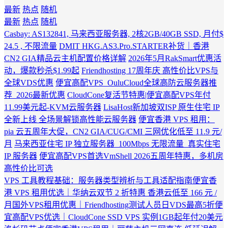
最新
热点
随机
最新
热点
随机
Casbay: AS132841, 马来西亚服务器, 2核2GB/40GB SSD, 月付$
24.5 , 不限流量
DMIT HKG.AS3.Pro.STARTER补货｜香港
CN2 GIA精品云主机配置价格详解
2026年5月RakSmart优惠活
动，爆款秒杀$1.99起
Friendhosting 17周年庆 高性价比VPS与
全球VDS优惠
便宜高配VPS_OuluCloud全球高防云服务器推
荐_2026最新优惠
CloudCone复活节特惠|便宜高配VPS年付
11.99美元起-KVM云服务器
LisaHost新加坡双ISP 原生住宅 IP
全新上线 全场景解锁高性能云服务器
便宜香港 VPS 租用：
pia 云五周年大促，CN2 GIA/CUG/CMI 三网优化低至 11.9 元/
月
马来西亚住宅 IP 独立服务器_100Mbps 无限流量_真实住宅
IP 服务器
便宜高配VPS首选VmShell 2026五周年特惠，多机房
高性价比可选
VPS 工具教程基础：服务器类型辨析与工具适配指南
便宜香
港 VPS 租用优选｜华纳云双节 2 折特惠 香港云低至 166 元 /
月
国外VPS租用优惠｜Friendhosting测试人员日VDS最高5折
便
宜高配VPS优选｜CloudCone SSD VPS 实例1GB起年付20美元