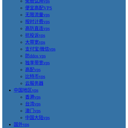
免费试用vps
便宜高配VPS
无限流量vps
按时计费vps
高防直连vps
抗投诉vps
大带宽vps
支付宝/微信vps
防ddos vps
独享带宽vps
高配vps
比特币vps
云服务器
中国地区vps
香港vps
台湾vps
澳门vps
中国大陆vps
国外vps