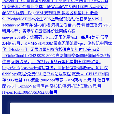
洛杉矶节点
便宜香港VPS租用｜丽萨主机三网直连 低延迟解
锁流媒体
高性价比之选：便宜高配VPS 循环优惠活动
便宜高
配 VPS 优选｜BageVM 双节特惠 多地区机型月付低至
$1.79
edgeNAT日本原生VPS上新促销活动
便宜高配VPS｜
TechnoVM清库存 洛杉矶/香港机型低至9.9元/月
便宜香港 VPS
租用推荐：香港华逸云高性价比网络方案
onevps:25%终身优惠码，kvm/无限流量/ssd，每月4美元
低至
2.4美元/月，KVM/SSD/100M带宽无限流量vps，洛杉矶中国优
化【Hosteons】
无限流量VPS洛杉矶高防年付12美元起
【OuluCloud】CN2 9929 800G高防御服务器国庆期间全场7折
优惠
无限流量vps：2021云服务器黑色星期五优惠促销 -
LayerStack
leaseweb:建站首选，高配便宜新加坡vps，每月仅
6.99$
vps教程:免费SSL证书网站及教程
霓云 – 1CPU 512M内
存 50G硬盘 1TB流量 200Mbps带宽 KVM架构 35元/月
便宜高
配VPS｜TechnoVM清库存 洛杉矶/香港机型低至9.9元/月
HyperHost:100M/SSD/$2.88每月