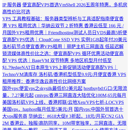
IP 服务器
便宜高配VPS首选VmShell 2026五周年特惠，多机房
高性价比可选
VPS 工具教程基础：服务器类型辨析与工具适配指南
便宜香
港 VPS 租用优选｜华纳云双节 2 折特惠 香港云低至 166 元 /
月
国外VPS租用优惠｜Friendhosting测试人员日VDS最高5折
便
宜高配VPS优选｜CloudCone SSD VPS 实例1GB起年付20美元
洛杉矶节点
便宜香港VPS租用｜丽萨主机三网直连 低延迟解
锁流媒体
高性价比之选：便宜高配VPS 循环优惠活动
便宜高
配 VPS 优选｜BageVM 双节特惠 多地区机型月付低至
$1.79
edgeNAT日本原生VPS上新促销活动
便宜高配VPS｜
TechnoVM清库存 洛杉矶/香港机型低至9.9元/月
便宜香港 VPS
租用推荐：香港华逸云高性价比网络方案
国外vps:便宜vps之skysilk最低价2美元起
hostbuybd:G口/无限流
量，7.27美元起
cmivps:香港三网直连大陆优化100M,65元每月
美国洛杉矶VPS上线，香港邦联/云地Xen/VPS七折-LOCVPS
美国vps，haphost每月低至5美元/月
国内vps:中国外贸首选十
大vps服务商
华纳云：#618大促# 3折起，18元/月买CN2 GIA
2M 香港云，独服/高防同享，10M带宽独享，三网直连，无限