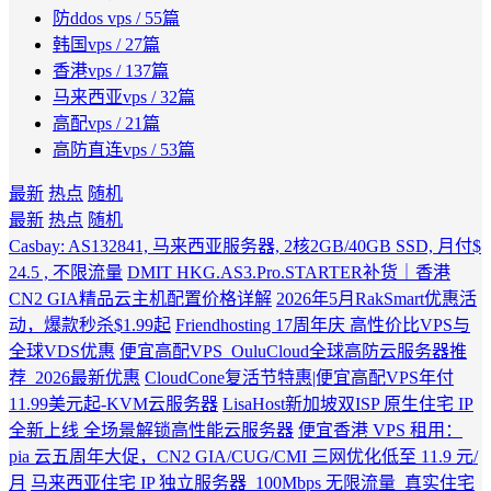
防ddos vps
/ 55篇
韩国vps
/ 27篇
香港vps
/ 137篇
马来西亚vps
/ 32篇
高配vps
/ 21篇
高防直连vps
/ 53篇
最新
热点
随机
最新
热点
随机
Casbay: AS132841, 马来西亚服务器, 2核2GB/40GB SSD, 月付$
24.5 , 不限流量
DMIT HKG.AS3.Pro.STARTER补货｜香港
CN2 GIA精品云主机配置价格详解
2026年5月RakSmart优惠活
动，爆款秒杀$1.99起
Friendhosting 17周年庆 高性价比VPS与
全球VDS优惠
便宜高配VPS_OuluCloud全球高防云服务器推
荐_2026最新优惠
CloudCone复活节特惠|便宜高配VPS年付
11.99美元起-KVM云服务器
LisaHost新加坡双ISP 原生住宅 IP
全新上线 全场景解锁高性能云服务器
便宜香港 VPS 租用：
pia 云五周年大促，CN2 GIA/CUG/CMI 三网优化低至 11.9 元/
月
马来西亚住宅 IP 独立服务器_100Mbps 无限流量_真实住宅