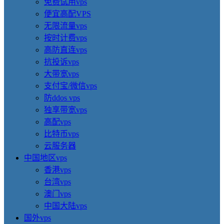
免费试用vps
便宜高配VPS
无限流量vps
按时计费vps
高防直连vps
抗投诉vps
大带宽vps
支付宝/微信vps
防ddos vps
独享带宽vps
高配vps
比特币vps
云服务器
中国地区vps
香港vps
台湾vps
澳门vps
中国大陆vps
国外vps