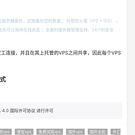
务器备份，定期备份您的数据； 托管防火墙（IPS + IDS） ，
也可以保持在线状态 ；全面的服务器管理支持，24/7的安全
Gbps全双工连接，并且在其上托管的VPS之间共享，因此每个VPS
方式
4.0 国际许可协议 进行许可
京vps
便宜vps
免费试用vps
国外vps
国外主机
外汇