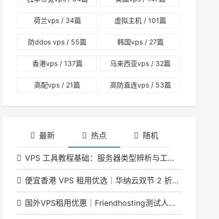
荷兰vps
/ 34篇
虚拟主机
/ 101篇
防ddos vps
/ 55篇
韩国vps
/ 27篇
香港vps
/ 137篇
马来西亚vps
/ 32篇
高配vps
/ 21篇
高防直连vps
/ 53篇
最新
热点
随机
VPS 工具教程基础：服务器类型辨析与工具适配指南
便宜香港 VPS 租用优选｜华纳云双节 2 折特惠 香港云低至 166 元 / 月
国外VPS租用优惠｜Friendhosting测试人员日VDS最高5折