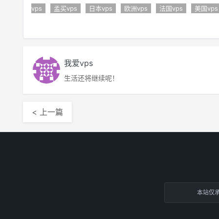
vps
孟买vps
日本vps
欧洲vps
法国vps
美国vps
我爱vps
生活还将继续呢！
< 上一篇
本站仅