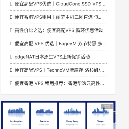
便宜高配VPS优选｜CloudCone SSD VPS 实例1GB起年付20美元洛杉矶节点
便宜香港VPS租用｜丽萨主机三网直连 低延迟解锁流媒体
高性价比之选：便宜高配VPS 循环优惠活动
便宜高配 VPS 优选｜BageVM 双节特惠 多地区机型月付低至 $1.79
edgeNAT日本原生VPS上新促销活动
便宜高配VPS｜TechnoVM清库存 洛杉矶/香港机型低至9.9元/月
便宜香港 VPS 租用推荐：香港华逸云高性价比网络方案
优质
VPS