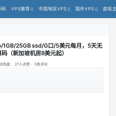
惠码
VPS推荐
中国地区VPS
国外VPS
虚拟
心/1GB/25GB ssd/G口/5美元每月，5天无
惠码（新加坡机房8美元起）
4点热度
27人点赞
0条评论