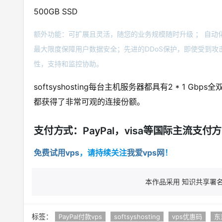
500GB SSD
额外功能：可扩展且灵活，随您的业务规模随时升级 ； 自动化服
最大限度保障用户数据安全；先进的DDoS保护，即使受到攻击
性，支持和监控协助。
softsyshosting每台主机服务器都具有2 * 1 
都获得了非常可观的连接份额。
支付方式：PayPal，visa等国际主流支付
免费试用vps
，请持续关注
我爱vps网
！
本作品采用 知识共享署名 
标签：
PayPal付款vps
softsyshosting
vps优惠码
东