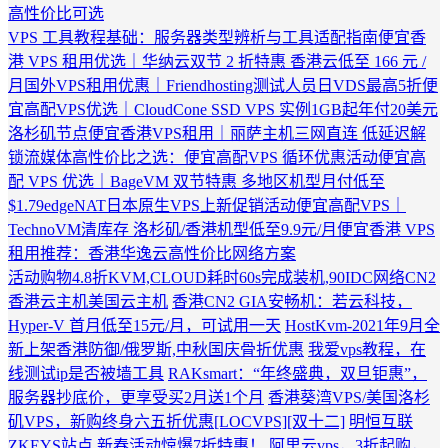
高性价比可选
VPS 工具教程基础：服务器类型辨析与工具适配指南
便宜香
港 VPS 租用优选｜华纳云双节 2 折特惠 香港云低至 166 元 /
月
国外VPS租用优惠｜Friendhosting测试人员日VDS最高5折
便
宜高配VPS优选｜CloudCone SSD VPS 实例1GB起年付20美元
洛杉矶节点
便宜香港VPS租用｜丽萨主机三网直连 低延迟解
锁流媒体
高性价比之选：便宜高配VPS 循环优惠活动
便宜高
配 VPS 优选｜BageVM 双节特惠 多地区机型月付低至
$1.79
edgeNAT日本原生VPS上新促销活动
便宜高配VPS｜
TechnoVM清库存 洛杉矶/香港机型低至9.9元/月
便宜香港 VPS
租用推荐：香港华逸云高性价比网络方案
活动购物4.8折KVM,CLOUD耗时60s完成装机,90IDC网络CN2
香港云主机美国云主机
香港CN2 GIA安畅机：若云科技，
Hyper-V 首月低至15元/月，可试用一天
HostKvm-2021年9月全
新上架香港防御/俄罗斯,中秋国庆骨折优惠
我爱vps教程，在
线测试ip是否被墙工具
RAKsmart：“年终盛典，双旦钜惠”，
服务器抄底价，更享受买2月送1个月
香港葵湾VPS/美国洛杉
矶VPS，新购终身六五折优惠[LOCVPS][双十二]
明恒互联
ZKEYS站点 新春活动惊爆7折特惠！
阿里云vps，3折起购，