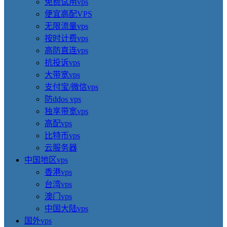
免费试用vps
便宜高配VPS
无限流量vps
按时计费vps
高防直连vps
抗投诉vps
大带宽vps
支付宝/微信vps
防ddos vps
独享带宽vps
高配vps
比特币vps
云服务器
中国地区vps
香港vps
台湾vps
澳门vps
中国大陆vps
国外vps