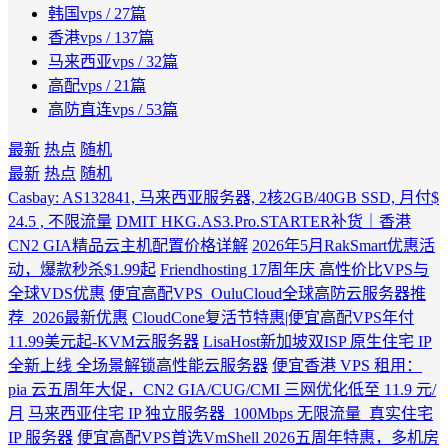
韩国vps
/ 27篇
香港vps
/ 137篇
马来西亚vps
/ 32篇
高配vps
/ 21篇
高防直连vps
/ 53篇
最新
热点
随机
最新
热点
随机
Casbay: AS132841, 马来西亚服务器, 2核2GB/40GB SSD, 月付$
24.5 , 不限流量
DMIT HKG.AS3.Pro.STARTER补货｜香港
CN2 GIA精品云主机配置价格详解
2026年5月RakSmart优惠活
动，爆款秒杀$1.99起
Friendhosting 17周年庆 高性价比VPS与
全球VDS优惠
便宜高配VPS_OuluCloud全球高防云服务器推
荐_2026最新优惠
CloudCone复活节特惠|便宜高配VPS年付
11.99美元起-KVM云服务器
LisaHost新加坡双ISP 原生住宅 IP
全新上线 全场景解锁高性能云服务器
便宜香港 VPS 租用：
pia 云五周年大促，CN2 GIA/CUG/CMI 三网优化低至 11.9 元/
月
马来西亚住宅 IP 独立服务器_100Mbps 无限流量_真实住宅
IP 服务器
便宜高配VPS首选VmShell 2026五周年特惠，多机房