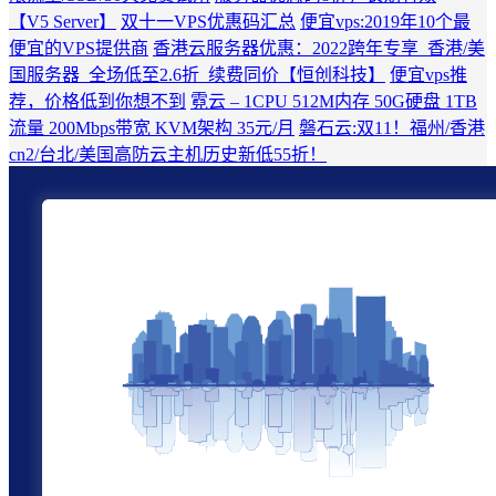
【V5 Server】
双十一VPS优惠码汇总
便宜vps:2019年10个最
便宜的VPS提供商
香港云服务器优惠：2022跨年专享_香港/美
国服务器_全场低至2.6折_续费同价【恒创科技】
便宜vps推
荐，价格低到你想不到
霓云 – 1CPU 512M内存 50G硬盘 1TB
流量 200Mbps带宽 KVM架构 35元/月
磐石云:双11！福州/香港
cn2/台北/美国高防云主机历史新低55折！