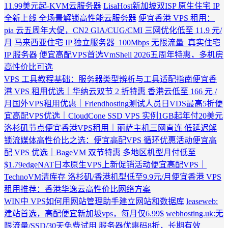
11.99美元起-KVM云服务器
LisaHost新加坡双ISP 原生住宅 IP
全新上线 全场景解锁高性能云服务器
便宜香港 VPS 租用：
pia 云五周年大促，CN2 GIA/CUG/CMI 三网优化低至 11.9 元/
月
马来西亚住宅 IP 独立服务器_100Mbps 无限流量_真实住宅
IP 服务器
便宜高配VPS首选VmShell 2026五周年特惠，多机房
高性价比可选
VPS 工具教程基础：服务器类型辨析与工具适配指南
便宜香
港 VPS 租用优选｜华纳云双节 2 折特惠 香港云低至 166 元 /
月
国外VPS租用优惠｜Friendhosting测试人员日VDS最高5折
便
宜高配VPS优选｜CloudCone SSD VPS 实例1GB起年付20美元
洛杉矶节点
便宜香港VPS租用｜丽萨主机三网直连 低延迟解
锁流媒体
高性价比之选：便宜高配VPS 循环优惠活动
便宜高
配 VPS 优选｜BageVM 双节特惠 多地区机型月付低至
$1.79
edgeNAT日本原生VPS上新促销活动
便宜高配VPS｜
TechnoVM清库存 洛杉矶/香港机型低至9.9元/月
便宜香港 VPS
租用推荐：香港华逸云高性价比网络方案
WIN中 VPS如何用网站管理助手建立网站和数据库
leaseweb:
建站首选，高配便宜新加坡vps，每月仅6.99$
webhosting.uk:无
限流量/SSD/30天免费试用
服务器优惠码8折，长期有效