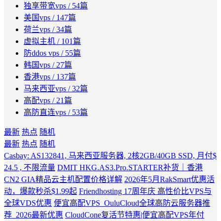
独享带宽vps
/ 54篇
美国vps
/ 147篇
荷兰vps
/ 34篇
虚拟主机
/ 101篇
防ddos vps
/ 55篇
韩国vps
/ 27篇
香港vps
/ 137篇
马来西亚vps
/ 32篇
高配vps
/ 21篇
高防直连vps
/ 53篇
最新
热点
随机
最新
热点
随机
Casbay: AS132841, 马来西亚服务器, 2核2GB/40GB SSD, 月付$
24.5 , 不限流量
DMIT HKG.AS3.Pro.STARTER补货｜香港
CN2 GIA精品云主机配置价格详解
2026年5月RakSmart优惠活
动，爆款秒杀$1.99起
Friendhosting 17周年庆 高性价比VPS与
全球VDS优惠
便宜高配VPS_OuluCloud全球高防云服务器推
荐_2026最新优惠
CloudCone复活节特惠|便宜高配VPS年付