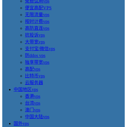
免费试用vps
便宜高配VPS
无限流量vps
按时计费vps
高防直连vps
抗投诉vps
大带宽vps
支付宝/微信vps
防ddos vps
独享带宽vps
高配vps
比特币vps
云服务器
中国地区vps
香港vps
台湾vps
澳门vps
中国大陆vps
国外vps