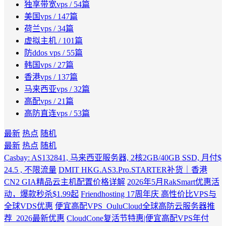
独享带宽vps
/ 54篇
美国vps
/ 147篇
荷兰vps
/ 34篇
虚拟主机
/ 101篇
防ddos vps
/ 55篇
韩国vps
/ 27篇
香港vps
/ 137篇
马来西亚vps
/ 32篇
高配vps
/ 21篇
高防直连vps
/ 53篇
最新
热点
随机
最新
热点
随机
Casbay: AS132841, 马来西亚服务器, 2核2GB/40GB SSD, 月付$
24.5 , 不限流量
DMIT HKG.AS3.Pro.STARTER补货｜香港
CN2 GIA精品云主机配置价格详解
2026年5月RakSmart优惠活
动，爆款秒杀$1.99起
Friendhosting 17周年庆 高性价比VPS与
全球VDS优惠
便宜高配VPS_OuluCloud全球高防云服务器推
荐_2026最新优惠
CloudCone复活节特惠|便宜高配VPS年付