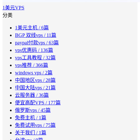
1美元VPS
分类
1美元主机
/ 6篇
BGP 双线vps
/ 11篇
paypal付款vps
/ 63篇
vps优惠码
/ 136篇
vps工具教程
/ 32篇
vps推荐
/ 366篇
windows vps
/ 2篇
中国地区vps
/ 28篇
中国大陆vps
/ 21篇
云服务器
/ 36篇
便宜高配VPS
/ 177篇
俄罗斯vps
/ 45篇
免费主机
/ 1篇
免费试用vps
/ 75篇
关于我们
/ 1篇