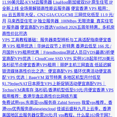
11.99美元起-KVM云服务器
LisaHost新加坡双ISP 原生住宅 IP
全新上线 全场景解锁高性能云服务器
便宜香港 VPS 租用：
pia 云五周年大促，CN2 GIA/CUG/CMI 三网优化低至 11.9 元/
月
马来西亚住宅 IP 独立服务器_100Mbps 无限流量_真实住宅
IP 服务器
便宜高配VPS首选VmShell 2026五周年特惠，多机房
高性价比可选
VPS 工具教程基础：服务器类型辨析与工具适配指南
便宜香
港 VPS 租用优选｜华纳云双节 2 折特惠 香港云低至 166 元 /
月
国外VPS租用优惠｜Friendhosting测试人员日VDS最高5折
便
宜高配VPS优选｜CloudCone SSD VPS 实例1GB起年付20美元
洛杉矶节点
便宜香港VPS租用｜丽萨主机三网直连 低延迟解
锁流媒体
高性价比之选：便宜高配VPS 循环优惠活动
便宜高
配 VPS 优选｜BageVM 双节特惠 多地区机型月付低至
$1.79
edgeNAT日本原生VPS上新促销活动
便宜高配VPS｜
TechnoVM清库存 洛杉矶/香港机型低至9.9元/月
便宜香港 VPS
租用推荐：香港华逸云高性价比网络方案
免费试用vps:东南亚vps服务商 Zahid Servers
我爱vps推荐，香
港vps优秀服务商gigsgigscloud
佳诚云盛秋九月上云季，香港
美国地区云服务器仅需20元/月
vps教程，什么是163骨干网？