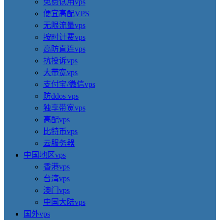
免费试用vps
便宜高配VPS
无限流量vps
按时计费vps
高防直连vps
抗投诉vps
大带宽vps
支付宝/微信vps
防ddos vps
独享带宽vps
高配vps
比特币vps
云服务器
中国地区vps
香港vps
台湾vps
澳门vps
中国大陆vps
国外vps