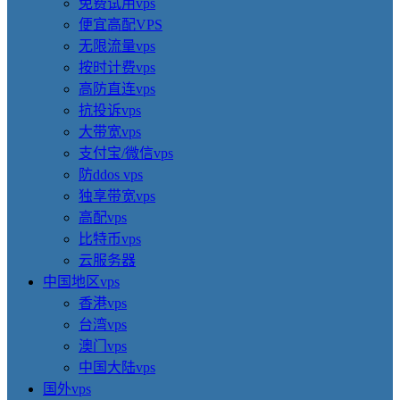
免费试用vps
便宜高配VPS
无限流量vps
按时计费vps
高防直连vps
抗投诉vps
大带宽vps
支付宝/微信vps
防ddos vps
独享带宽vps
高配vps
比特币vps
云服务器
中国地区vps
香港vps
台湾vps
澳门vps
中国大陆vps
国外vps