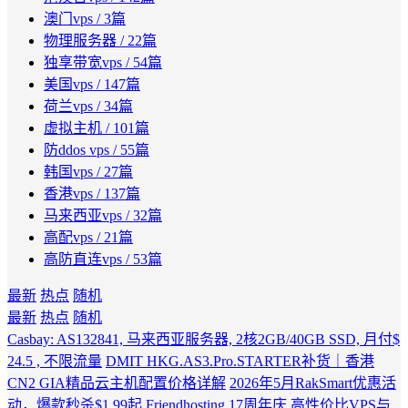
澳门vps
/ 3篇
物理服务器
/ 22篇
独享带宽vps
/ 54篇
美国vps
/ 147篇
荷兰vps
/ 34篇
虚拟主机
/ 101篇
防ddos vps
/ 55篇
韩国vps
/ 27篇
香港vps
/ 137篇
马来西亚vps
/ 32篇
高配vps
/ 21篇
高防直连vps
/ 53篇
最新
热点
随机
最新
热点
随机
Casbay: AS132841, 马来西亚服务器, 2核2GB/40GB SSD, 月付$
24.5 , 不限流量
DMIT HKG.AS3.Pro.STARTER补货｜香港
CN2 GIA精品云主机配置价格详解
2026年5月RakSmart优惠活
动，爆款秒杀$1.99起
Friendhosting 17周年庆 高性价比VPS与