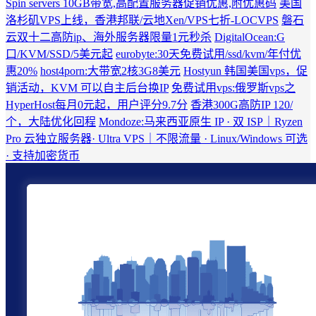
Spin servers 10GB带宽,高配置服务器促销优惠,附优惠码
美国
洛杉矶VPS上线，香港邦联/云地Xen/VPS七折-LOCVPS
磐石
云双十二高防ip、海外服务器限量1元秒杀
DigitalOcean:G
口/KVM/SSD/5美元起
eurobyte:30天免费试用/ssd/kvm/年付优
惠20%
host4porn:大带宽2核3G8美元
Hostyun 韩国美国vps，促
销活动，KVM 可以自主后台换IP
免费试用vps:俄罗斯vps之
HyperHost每月0元起，用户评分9.7分
香港300G高防IP 120/
个，大陆优化回程
Mondoze:马来西亚原生 IP · 双 ISP｜Ryzen
Pro 云独立服务器· Ultra VPS｜不限流量 · Linux/Windows 可选
· 支持加密货币