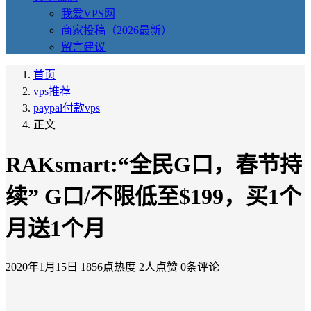
我爱VPS网
商家投稿（2026最新）
留言建议
首页
vps推荐
paypal付款vps
正文
RAKsmart:“全民G口，春节持
续” G口/不限低至$199，买1个
月送1个月
2020年1月15日
1856点热度
2人点赞
0条评论