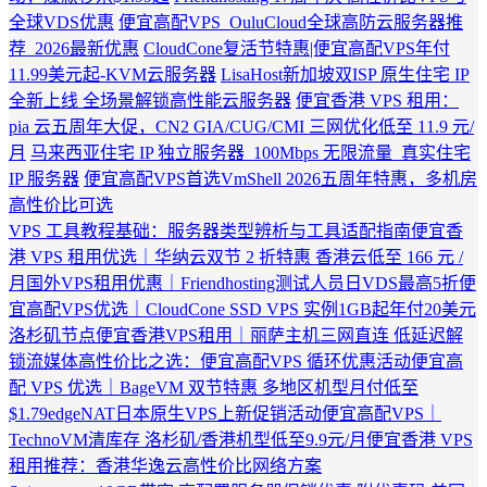
全球VDS优惠
便宜高配VPS_OuluCloud全球高防云服务器推
荐_2026最新优惠
CloudCone复活节特惠|便宜高配VPS年付
11.99美元起-KVM云服务器
LisaHost新加坡双ISP 原生住宅 IP
全新上线 全场景解锁高性能云服务器
便宜香港 VPS 租用：
pia 云五周年大促，CN2 GIA/CUG/CMI 三网优化低至 11.9 元/
月
马来西亚住宅 IP 独立服务器_100Mbps 无限流量_真实住宅
IP 服务器
便宜高配VPS首选VmShell 2026五周年特惠，多机房
高性价比可选
VPS 工具教程基础：服务器类型辨析与工具适配指南
便宜香
港 VPS 租用优选｜华纳云双节 2 折特惠 香港云低至 166 元 /
月
国外VPS租用优惠｜Friendhosting测试人员日VDS最高5折
便
宜高配VPS优选｜CloudCone SSD VPS 实例1GB起年付20美元
洛杉矶节点
便宜香港VPS租用｜丽萨主机三网直连 低延迟解
锁流媒体
高性价比之选：便宜高配VPS 循环优惠活动
便宜高
配 VPS 优选｜BageVM 双节特惠 多地区机型月付低至
$1.79
edgeNAT日本原生VPS上新促销活动
便宜高配VPS｜
TechnoVM清库存 洛杉矶/香港机型低至9.9元/月
便宜香港 VPS
租用推荐：香港华逸云高性价比网络方案