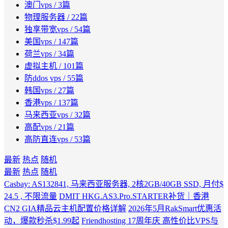
澳门vps
/ 3篇
物理服务器
/ 22篇
独享带宽vps
/ 54篇
美国vps
/ 147篇
荷兰vps
/ 34篇
虚拟主机
/ 101篇
防ddos vps
/ 55篇
韩国vps
/ 27篇
香港vps
/ 137篇
马来西亚vps
/ 32篇
高配vps
/ 21篇
高防直连vps
/ 53篇
最新
热点
随机
最新
热点
随机
Casbay: AS132841, 马来西亚服务器, 2核2GB/40GB SSD, 月付$
24.5 , 不限流量
DMIT HKG.AS3.Pro.STARTER补货｜香港
CN2 GIA精品云主机配置价格详解
2026年5月RakSmart优惠活
动，爆款秒杀$1.99起
Friendhosting 17周年庆 高性价比VPS与