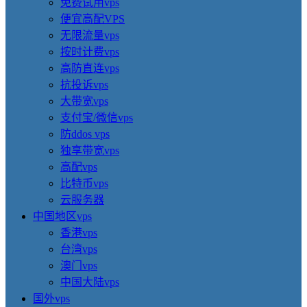
免费试用vps
便宜高配VPS
无限流量vps
按时计费vps
高防直连vps
抗投诉vps
大带宽vps
支付宝/微信vps
防ddos vps
独享带宽vps
高配vps
比特币vps
云服务器
中国地区vps
香港vps
台湾vps
澳门vps
中国大陆vps
国外vps