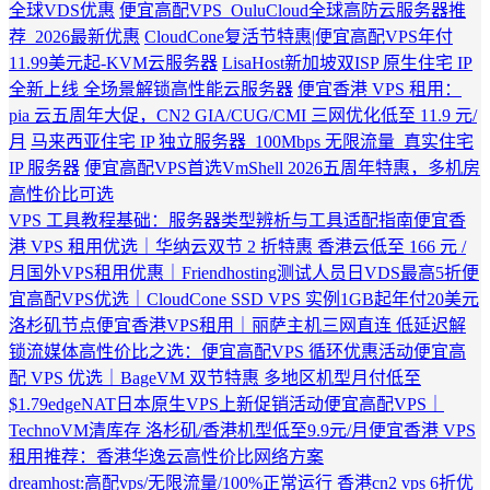
全球VDS优惠
便宜高配VPS_OuluCloud全球高防云服务器推
荐_2026最新优惠
CloudCone复活节特惠|便宜高配VPS年付
11.99美元起-KVM云服务器
LisaHost新加坡双ISP 原生住宅 IP
全新上线 全场景解锁高性能云服务器
便宜香港 VPS 租用：
pia 云五周年大促，CN2 GIA/CUG/CMI 三网优化低至 11.9 元/
月
马来西亚住宅 IP 独立服务器_100Mbps 无限流量_真实住宅
IP 服务器
便宜高配VPS首选VmShell 2026五周年特惠，多机房
高性价比可选
VPS 工具教程基础：服务器类型辨析与工具适配指南
便宜香
港 VPS 租用优选｜华纳云双节 2 折特惠 香港云低至 166 元 /
月
国外VPS租用优惠｜Friendhosting测试人员日VDS最高5折
便
宜高配VPS优选｜CloudCone SSD VPS 实例1GB起年付20美元
洛杉矶节点
便宜香港VPS租用｜丽萨主机三网直连 低延迟解
锁流媒体
高性价比之选：便宜高配VPS 循环优惠活动
便宜高
配 VPS 优选｜BageVM 双节特惠 多地区机型月付低至
$1.79
edgeNAT日本原生VPS上新促销活动
便宜高配VPS｜
TechnoVM清库存 洛杉矶/香港机型低至9.9元/月
便宜香港 VPS
租用推荐：香港华逸云高性价比网络方案
dreamhost:高配vps/无限流量/100%正常运行
香港cn2 vps 6折优