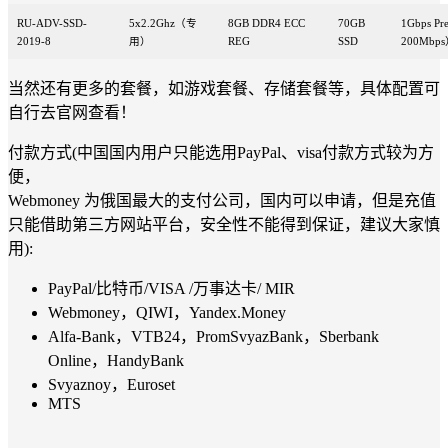
RU-ADV-SSD-
5x2.2Ghz（专
8GB DDR4 ECC
70GB
1Gbps 
2019-8
用）
REG
SSD
200Mbp
当然还有更多的套餐，如游戏套餐、存储套餐等，具体配置可
自行去官网查看！
付款方式(中国国内用户只能选用PayPal、visa付款方式较为方
便，
Webmoney 为俄国最大的支付公司，国内可以申请，但是充值
只能借助第三方网站平台，安全性不能得到保证，建议大家慎
用):
PayPal/比特币/VISA /万事达卡/ MIR
Webmoney，QIWI，Yandex.Money
Alfa-Bank，VTB24，PromSvyazBank，Sberbank
Online，HandyBank
Svyaznoy，Euroset
MTS