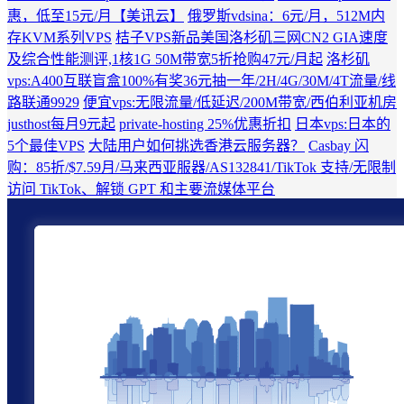
惠，低至15元/月【美讯云】
俄罗斯vdsina：6元/月，512M内
存KVM系列VPS
桔子VPS新品美国洛杉矶三网CN2 GIA速度
及综合性能测评,1核1G 50M带宽5折抢购47元/月起
洛杉矶
vps:A400互联盲盒100%有奖36元抽一年/2H/4G/30M/4T流量/线
路联通9929
便宜vps:无限流量/低延迟/200M带宽/西伯利亚机房
justhost每月9元起
private-hosting 25%优惠折扣
日本vps:日本的
5个最佳VPS
大陆用户如何挑选香港云服务器？
Casbay 闪
购：85折/$7.59月/马来西亚服器/AS132841/TikTok 支持/无限制
访问 TikTok、解锁 GPT 和主要流媒体平台