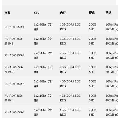
方案
Cpu
内存
硬盘
网络
1x2.6Ghz（专
1GB DDR3 ECC
20GB
1Gbps 
RU-ADV-SSD-1
用）
REG
SSD
200Mbp
RU-ADV-SSD-
1x2.2Ghz（专
1GB DDR4 ECC
20GB
1Gbps 
2019-1
用）
REG
SSD
200Mbp
2x2.6Ghz（专
2GB DDR3 ECC
30GB
1Gbps 
RU-ADV-SSD-2
用）
REG
SSD
200Mbp
RU-ADV-SSD-
2x2.2Ghz（专
2GB DDR4 ECC
30GB
1Gbps 
2019-2
用）
REG
SSD
200Mbp
3x2.6Ghz（专
4GB DDR3 ECC
50GB
1Gbps 
RU-ADV-SSD-4
用）
REG
SSD
200Mbp
RU-ADV-SSD-
3x2.2Ghz（专
4GB DDR4 ECC
50GB
1Gbps 
2019-4
用）
REG
SSD
200Mbp
5x2.6Ghz（专
8GB DDR3 ECC
70GB
1Gbps 
RU-ADV-SSD-8
用）
REG
SSD
200Mbp